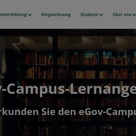
Direkt
avigation
zum
eiterbildung
Ringvorlesung
Studium
Über uns
Inhalt
-Campus-Lernang
rkunden Sie den eGov-Camp