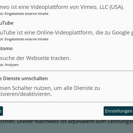
 individueller Reihenfolge zu bearbeiten. Eine Modu
meo ist eine Videoplattform von Vimeo, LLC (USA).
ck
:
Eingebettete externe Inhalte
uTube
 mit einem Zeitaufwand von:
uTube ist eine Online-Videoplattform, die zu Google 
 Übungen und Assessments
ck
:
Eingebettete externe Inhalte
mebestätigung
(ohne Wertung)
tomo
suche der Webseite tracken.
ck
:
Analysen
stellt mit einem Zeitaufwand von:
 Übungen und Assessments
le Dienste umschalten
henfolge je nach Bedarf oder Interesse ausgewähl
esen Schalter nutzen, um alle Dienste zu
es Aufbau-Moduls (mit bestandenen Assessments) er
tivieren/deaktivieren.
e
Einstellungen
mindestens einem Aufbau-Module, können Sie einen 
eichnet. Dieser Nachweis ist äquivalent zum Leistung