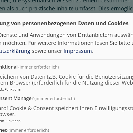
einheit, die systematisch Wissen zu einem bestimmte
n als auch praktische Inhalte umfasst. Dies ermöglic
ung von personenbezogenen Daten und Cookies
kload von 150 Stunden, dieser setzt sich zusammen 
 Dienste und Anwendungen von Drittanbietern auswäh
en möchten.
Für weitere Informationen lesen Sie bitte
utzerklärung
sowie unser
Impressum
.
nktional
(immer erforderlich)
eichern von Daten (z.B. Cookie für die Benutzersitzung
 erhalten Sie eine Teilnahmebestätigung (ohne Wertu
rem Browser (erforderlich für die Nutzung dieser Webs
onen des Kurses nicht anders aufgeführt ist, gelten d
ck
:
Funktional
nsent Manager
(immer erforderlich)
aro! Cookie & Consent speichert Ihren Einwilligungsst
owser.
ck
:
Funktional
nden Kurse praxisnaher zu gestalten und ist daher u.a.
meo
 Aufbereitung den Einstieg erleichtern und Komplexitä
(immer erforderlich)