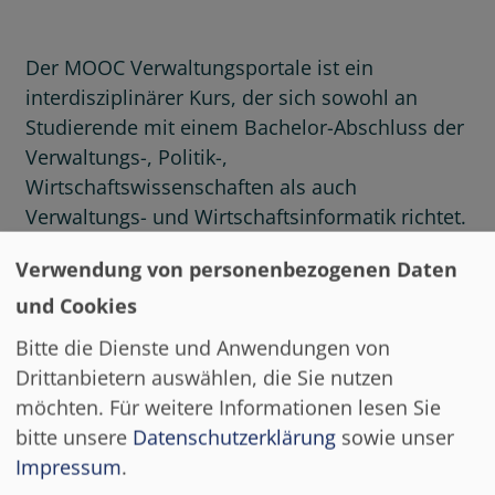
Der MOOC Verwaltungsportale ist ein
interdisziplinärer Kurs, der sich sowohl an
Studierende mit einem Bachelor-Abschluss der
Verwaltungs-, Politik-,
Wirtschaftswissenschaften als auch
Verwaltungs- und Wirtschaftsinformatik richtet.
Ebenso werden Mitarbeitende der öffentlichen
Verwendung von personenbezogenen Daten
Verwaltung angesprochen, die Ihre
und Cookies
Kompetenzen im Bereich der digitalen
Verwaltung stärken wollen. Zur erfolgreichen
Bitte die Dienste und Anwendungen von
Teilnahme sind Grundlagenkenntnisse der
Drittanbietern auswählen, die Sie nutzen
öffentlichen Verwaltung und des E-Government
möchten.
Für weitere Informationen lesen Sie
empfehlenswert, aber keine Voraussetzung.
bitte unsere
Datenschutzerklärung
sowie unser
Impressum
.