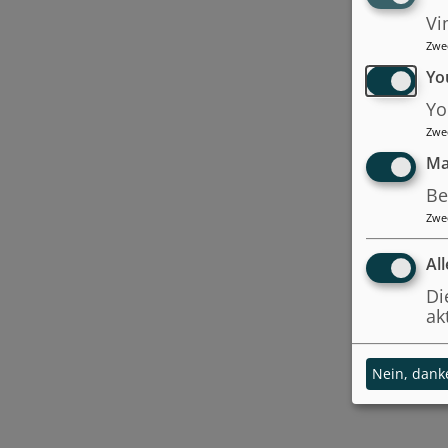
Vi
Zwe
Yo
Yo
Zwe
Ma
Be
Zwe
Al
Di
ak
Nein, dank