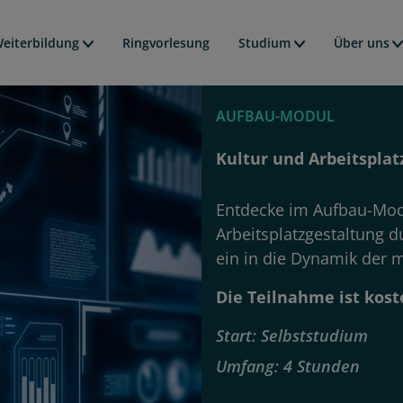
Direkt
avigation
zum
eiterbildung
Ringvorlesung
Studium
Über uns
Inhalt
AUFBAU-MODUL
Kultur und Arbeitsplat
Entdecke im Aufbau-Mod
Arbeitsplatzgestaltung d
ein in die Dynamik der 
Die Teilnahme ist kost
Start
Selbststudium
Umfang
4 Stunden