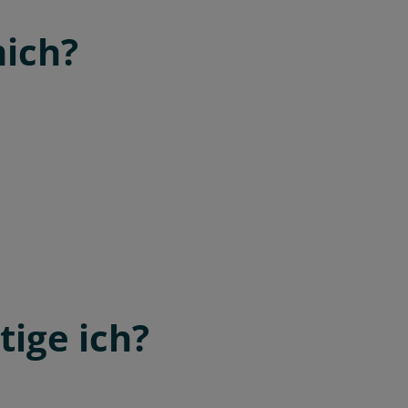
mich?
ige ich?