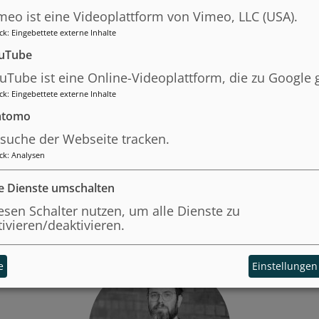
meo ist eine Videoplattform von Vimeo, LLC (USA).
ck
:
Eingebettete externe Inhalte
uTube
uTube ist eine Online-Videoplattform, die zu Google 
ck
:
Eingebettete externe Inhalte
tomo
suche der Webseite tracken.
ck
:
Analysen
Lehrende
le Dienste umschalten
esen Schalter nutzen, um alle Dienste zu
tivieren/deaktivieren.
e
Einstellungen