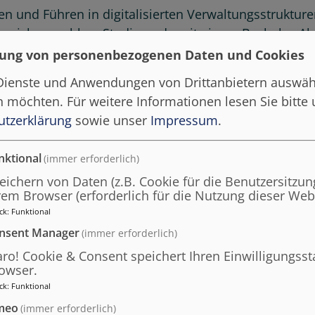
 und Führen in digitalisierten Verwaltungsstrukturen
 der sich sowohl an Studierende mit einem Bachelor-A
irtschaftswissenschaften als auch Verwaltungs- und W
ung von personenbezogenen Daten und Cookies
n Mitarbeitende und Führungskräfte der öffentlichen
 Dienste und Anwendungen von Drittanbietern auswäh
Bereich der veränderten Arbeit durch/mit Digitalisier
en möchten.
Für weitere Informationen lesen Sie bitte
sind Grundlagenkenntnisse der öffentlichen Verwaltu
utzerklärung
sowie unser
Impressum
.
rt, aber keine Voraussetzung.
nktional
(immer erforderlich)
eichern von Daten (z.B. Cookie für die Benutzersitzung
rem Browser (erforderlich für die Nutzung dieser Webs
r bietet diesen Kurs 
ck
:
Funktional
nsent Manager
(immer erforderlich)
aro! Cookie & Consent speichert Ihren Einwilligungsst
owser.
ck
:
Funktional
meo
(immer erforderlich)