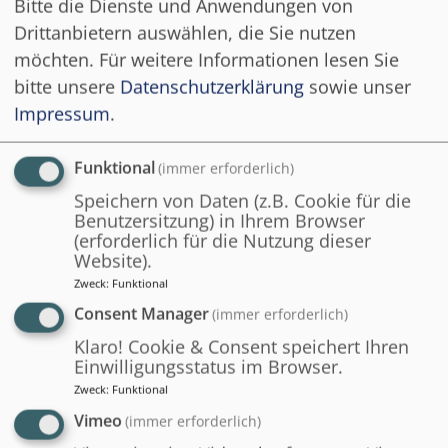
Bitte die Dienste und Anwendungen von
PUBLIKATION
Drittanbietern auswählen, die Sie nutzen
(K)ein funktionierender Markt?
möchten.
Für weitere Informationen lesen Sie
bitte unsere
Datenschutzerklärung
sowie unser
INFORMATIK 2023: IT-Kompetenzen
Impressum
.
für die digitale Verwaltung der
Zukunft
Funktional
(immer erforderlich)
T. Pidun, S. Grellmann, L.
Speichern von Daten (z.B. Cookie für die
Schönthier, P. Thielemann, S. Handke
Benutzersitzung) in Ihrem Browser
(erforderlich für die Nutzung dieser
2023
Website).
BibTeX
Zweck
:
Funktional
Consent Manager
(immer erforderlich)
Gesamter Text
Klaro! Cookie & Consent speichert Ihren
Foliensatz
Einwilligungsstatus im Browser.
Zweck
:
Funktional
Vimeo
(immer erforderlich)