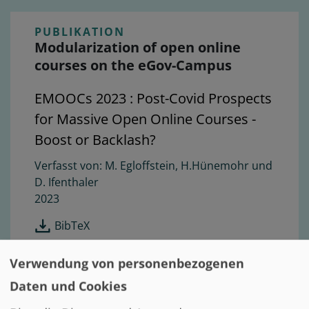
PUBLIKATION
Modularization of open online
courses on the eGov-Campus
EMOOCs 2023 : Post-Covid Prospects
for Massive Open Online Courses -
Boost or Backlash?
M. Egloffstein, H.Hünemohr und
D. Ifenthaler
2023
BibTeX
Gesamter Text
Verwendung von personenbezogenen
Daten und Cookies