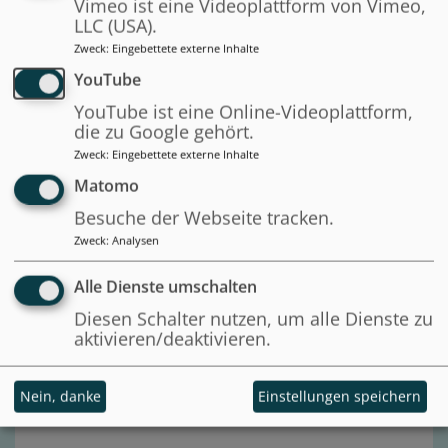
Vimeo ist eine Videoplattform von Vimeo,
PUBLIKATION
LLC (USA).
(K)ein funktionierender Markt?
Zweck
:
Eingebettete externe Inhalte
YouTube
INFORMATIK 2023: IT-Kompetenzen
YouTube ist eine Online-Videoplattform,
für die digitale Verwaltung der
die zu Google gehört.
Zukunft
Zweck
:
Eingebettete externe Inhalte
T. Pidun, S. Grellmann, L.
Matomo
Schönthier, P. Thielemann, S. Handke
Besuche der Webseite tracken.
2023
Zweck
:
Analysen
BibTeX
Alle Dienste umschalten
Gesamter Text
Diesen Schalter nutzen, um alle Dienste zu
aktivieren/deaktivieren.
Foliensatz
Nein, danke
Einstellungen speichern